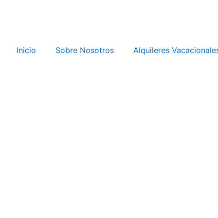
Omitir
e
ir
al
Inicio
Sobre Nosotros
Alquileres Vacacionale
contenido